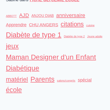
AJD
anniversaire
ANJOU DIAB
ABBOTT
citations
Apprendre
CHU ANGERS
cuisine
Diabète de type 1
Diabète de type 2
Jeune adulte
jeux
Maman Designer d'un Enfant
Diabétique
Parents
matériel
spécial
salons/congrès
école