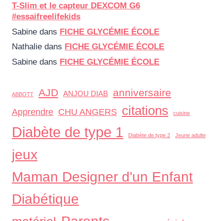
T-Slim et le capteur DEXCOM G6
#essaifreelifekids
Sabine
dans
FICHE GLYCÉMIE ÉCOLE
Nathalie
dans
FICHE GLYCÉMIE ÉCOLE
Sabine
dans
FICHE GLYCÉMIE ÉCOLE
AJD
anniversaire
ANJOU DIAB
ABBOTT
citations
Apprendre
CHU ANGERS
cuisine
Diabète de type 1
Diabète de type 2
Jeune adulte
jeux
Maman Designer d'un Enfant
Diabétique
Parents