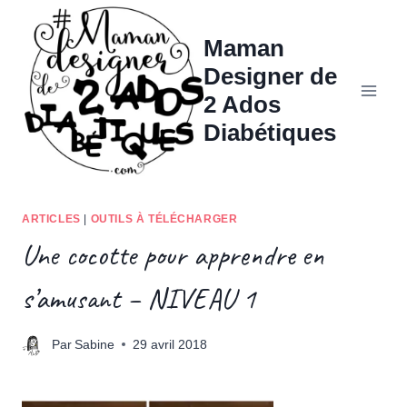
Aller
au
Maman
contenu
Designer de
2 Ados
Diabétiques
ARTICLES
|
OUTILS À TÉLÉCHARGER
Une cocotte pour apprendre en
s’amusant – NIVEAU 1
Par
Sabine
29 avril 2018