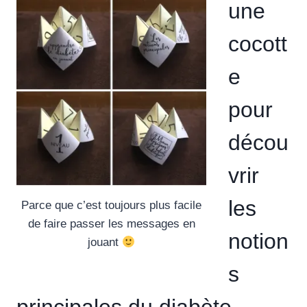
une
cocott
e
pour
décou
vrir
les
Parce que c’est toujours plus facile
de faire passer les messages en
notion
jouant
s
principales du diabète