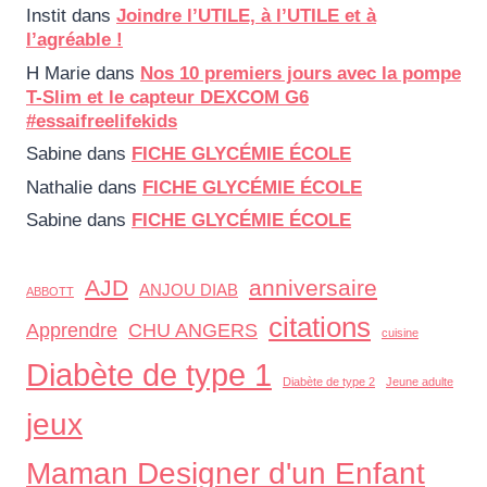
Instit
dans
Joindre l’UTILE, à l’UTILE et à
l’agréable !
H Marie
dans
Nos 10 premiers jours avec la pompe
T-Slim et le capteur DEXCOM G6
#essaifreelifekids
Sabine
dans
FICHE GLYCÉMIE ÉCOLE
Nathalie
dans
FICHE GLYCÉMIE ÉCOLE
Sabine
dans
FICHE GLYCÉMIE ÉCOLE
AJD
anniversaire
ANJOU DIAB
ABBOTT
citations
Apprendre
CHU ANGERS
cuisine
Diabète de type 1
Diabète de type 2
Jeune adulte
jeux
Maman Designer d'un Enfant