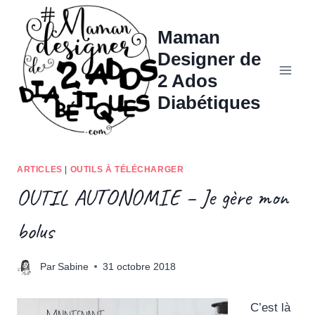
Aller
au
Maman
contenu
Designer de
2 Ados
Diabétiques
ARTICLES
|
OUTILS À TÉLÉCHARGER
OUTIL AUTONOMIE – Je gère mon
bolus
Par
Sabine
31 octobre 2018
C’est là