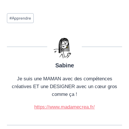
h
a
Étiquettes
r
#
Apprendre
de
g
la
e
publication :
m
e
n
t
Sabine
…
Je suis une MAMAN avec des compétences
créatives ET une DESIGNER avec un cœur gros
comme ça !
https://www.madamecrea.fr/