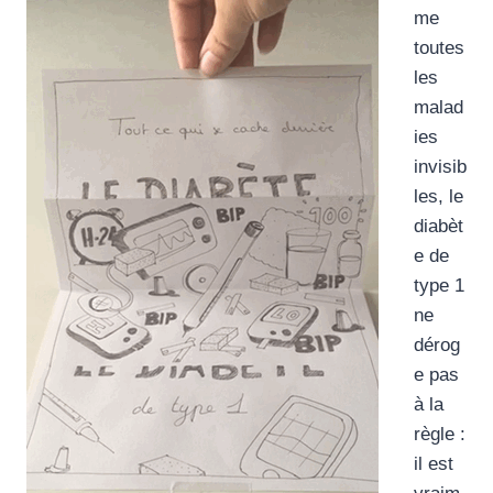
me
toutes
les
malad
ies
invisib
les, le
diabèt
e de
type 1
ne
dérog
e pas
à la
règle :
il est