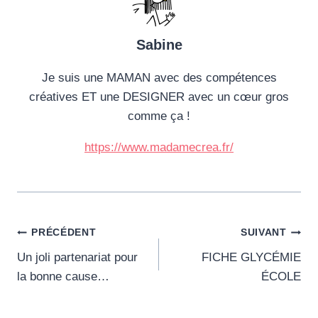
t
…
Sabine
Je suis une MAMAN avec des compétences
créatives ET une DESIGNER avec un cœur gros
comme ça !
https://www.madamecrea.fr/
Navigation
PRÉCÉDENT
SUIVANT
Un joli partenariat pour
FICHE GLYCÉMIE
de
la bonne cause…
ÉCOLE
l’article