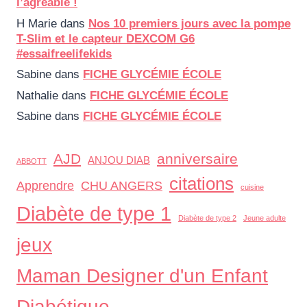
l’agréable !
H Marie
dans
Nos 10 premiers jours avec la pompe
T-Slim et le capteur DEXCOM G6
#essaifreelifekids
Sabine
dans
FICHE GLYCÉMIE ÉCOLE
Nathalie
dans
FICHE GLYCÉMIE ÉCOLE
Sabine
dans
FICHE GLYCÉMIE ÉCOLE
AJD
anniversaire
ANJOU DIAB
ABBOTT
citations
Apprendre
CHU ANGERS
cuisine
Diabète de type 1
Diabète de type 2
Jeune adulte
jeux
Maman Designer d'un Enfant
Diabétique