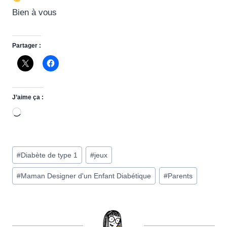
Bien à vous
Partager :
J’aime ça :
C
h
a
Étiquettes
r
#
Diabète de type 1
#
jeux
de
g
#
Maman Designer d'un Enfant Diabétique
#
Parents
la
e
publication :
m
e
n