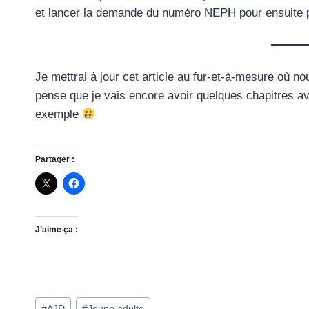
et lancer la demande du numéro NEPH pour ensuite pou
Je mettrai à jour cet article au fur-et-à-mesure où n
pense que je vais encore avoir quelques chapitres a
exemple
Partager :
J’aime ça :
Étiquettes
#
AJD
#
Jeune adulte