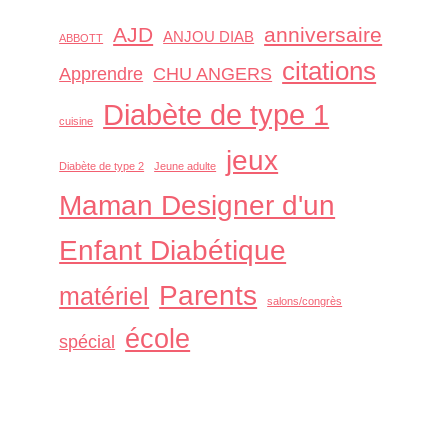
AJD
anniversaire
ANJOU DIAB
ABBOTT
citations
Apprendre
CHU ANGERS
Diabète de type 1
cuisine
jeux
Diabète de type 2
Jeune adulte
Maman Designer d'un
Enfant Diabétique
Parents
matériel
salons/congrès
école
spécial