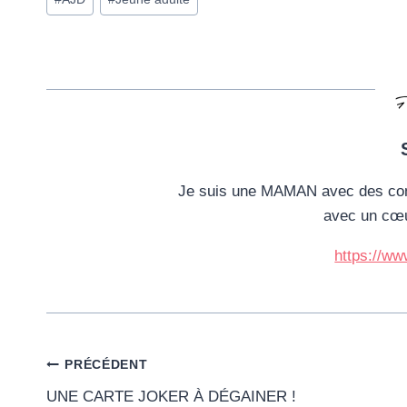
de
la
publication :
Je suis une MAMAN avec des co
avec un cœ
https://w
Navigation
PRÉCÉDENT
UNE CARTE JOKER À DÉGAINER !